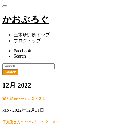
かおぶろぐ
土木研究所トップ
ブログトップ
Facebook
Search
12月 2022
翁と能面〜〜♪ １２・３１
Posted
kao ·
2022年12月31日
on
干支兎さん〜〜＾v＾ １２・３１