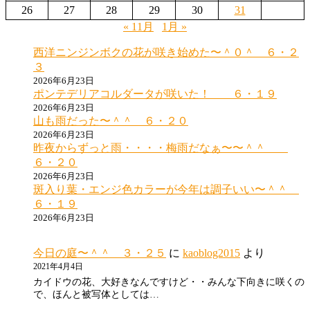
26
27
28
29
30
31
送
« 11月
1月 »
り
西洋ニンジンボクの花が咲き始めた〜＾０＾ ６・２
３
2026年6月23日
ポンテデリアコルダータが咲いた！ ６・１９
2026年6月23日
山も雨だった〜＾＾ ６・２０
2026年6月23日
昨夜からずっと雨・・・・梅雨だなぁ〜〜＾＾
６・２０
2026年6月23日
斑入り葉・エンジ色カラーが今年は調子いい〜＾＾
６・１９
2026年6月23日
今日の庭〜＾＾ ３・２５
に
kaoblog2015
より
2021年4月4日
カイドウの花、大好きなんですけど・・みんな下向きに咲くの
で、ほんと被写体としては…