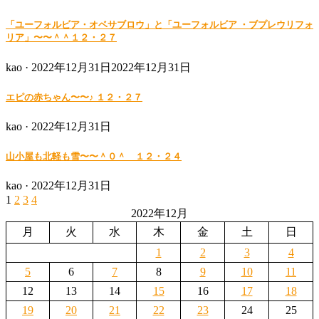
on
「ユーフォルビア・オベサブロウ」と「ユーフォルビア ・ブプレウリフォ
リア」〜〜＾＾１２・２７
Posted
kao ·
2022年12月31日
2022年12月31日
on
エピの赤ちゃん〜〜♪ １２・２７
Posted
kao ·
2022年12月31日
on
山小屋も北軽も雪〜〜＾０＾ １２・２４
Posted
kao ·
2022年12月31日
on
1
2
3
4
投
2022年12月
稿
月
火
水
木
金
土
日
の
1
2
3
4
ペ
5
6
7
8
9
10
11
12
13
14
15
16
17
18
ー
19
20
21
22
23
24
25
ジ