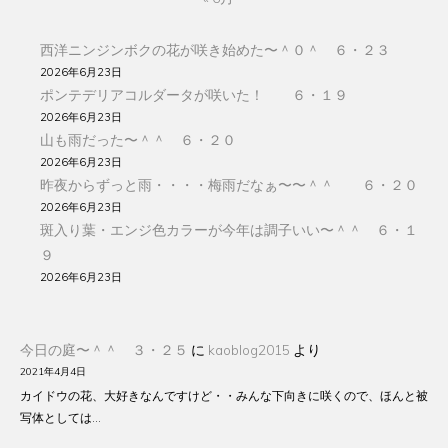
西洋ニンジンボクの花が咲き始めた〜＾０＾ ６・２３
2026年6月23日
ポンテデリアコルダータが咲いた！ ６・１９
2026年6月23日
山も雨だった〜＾＾ ６・２０
2026年6月23日
昨夜からずっと雨・・・・梅雨だなぁ〜〜＾＾ ６・２０
2026年6月23日
斑入り葉・エンジ色カラーが今年は調子いい〜＾＾ ６・１
９
2026年6月23日
今日の庭〜＾＾ ３・２５
に
kaoblog2015
より
2021年4月4日
カイドウの花、大好きなんですけど・・みんな下向きに咲くので、ほんと被
写体としては…