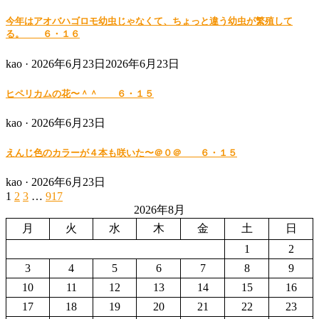
on
今年はアオバハゴロモ幼虫じゃなくて、ちょっと違う幼虫が繁殖して
る。 ６・１６
Posted
kao ·
2026年6月23日
2026年6月23日
on
ヒペリカムの花〜＾＾ ６・１５
Posted
kao ·
2026年6月23日
on
えんじ色のカラーが４本も咲いた〜＠０＠ ６・１５
Posted
kao ·
2026年6月23日
on
1
2
3
…
917
投
2026年8月
稿
月
火
水
木
金
土
日
の
1
2
ペ
3
4
5
6
7
8
9
10
11
12
13
14
15
16
ー
17
18
19
20
21
22
23
ジ