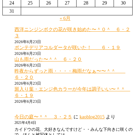
24
25
26
27
28
29
30
送
31
り
« 6月
西洋ニンジンボクの花が咲き始めた〜＾０＾ ６・２
３
2026年6月23日
ポンテデリアコルダータが咲いた！ ６・１９
2026年6月23日
山も雨だった〜＾＾ ６・２０
2026年6月23日
昨夜からずっと雨・・・・梅雨だなぁ〜〜＾＾
６・２０
2026年6月23日
斑入り葉・エンジ色カラーが今年は調子いい〜＾＾
６・１９
2026年6月23日
今日の庭〜＾＾ ３・２５
に
kaoblog2015
より
2021年4月4日
カイドウの花、大好きなんですけど・・みんな下向きに咲くの
で、ほんと被写体としては…