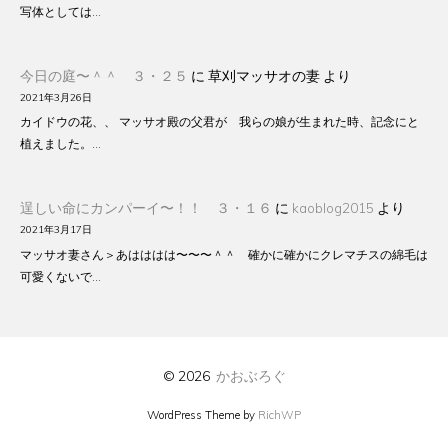
写体としては…
今日の庭〜＾＾ ３・２５
に
草刈マッサオの妻
より
2021年3月26日
カイドウの花、、 マッサオ殿の父君が 我らの娘が生まれた時、記念にと
植えました。…
逞しい命にカンパーイ〜！！ ３・１６
に
kaoblog2015
より
2021年3月17日
マッサオ妻さん＞あはははは〜〜〜＾＾ 確かに確かにクレマチスの綿毛は
可愛くないで…
© 2026
かおぶろぐ
WordPress Theme by
RichWP