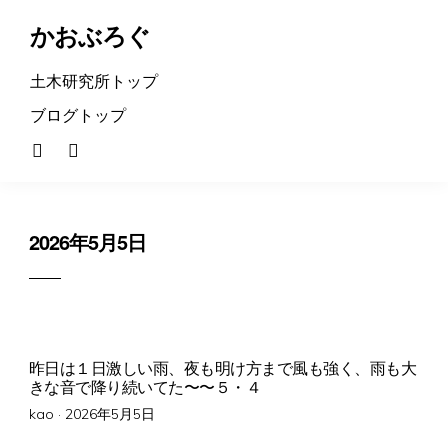
かおぶろぐ
土木研究所トップ
ブログトップ
2026年5月5日
昨日は１日激しい雨、夜も明け方まで風も強く、雨も大
きな音で降り続いてた〜〜５・４
Posted
kao ·
2026年5月5日
on