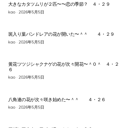
大きなカタツムリが２匹〜〜恋の季節？ ４・２９
Posted
kao ·
2026年5月5日
on
斑入り葉パンドレアの花が開いた〜＾＾ ４・２９
Posted
kao ·
2026年5月5日
on
黄花ツツジシャクナゲの花が次々開花〜＾０＾ ４・２
６
Posted
kao ·
2026年5月5日
on
八角連の花が次々咲き始めた〜＾＾ ４・２６
Posted
kao ·
2026年5月5日
on