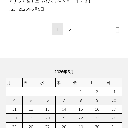
アザレア＆ナニワイバラ〜＾＾ ４・２６
Posted
kao ·
2026年5月5日
on
投
1
2
稿
の
ペ
ー
ジ
2026年5月
送
り
月
火
水
木
金
土
日
1
2
3
4
5
6
7
8
9
10
11
12
13
14
15
16
17
18
19
20
21
22
23
24
25
26
27
28
29
30
31