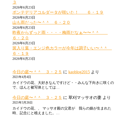
３
2026年6月23日
ポンテデリアコルダータが咲いた！ ６・１９
2026年6月23日
山も雨だった〜＾＾ ６・２０
2026年6月23日
昨夜からずっと雨・・・・梅雨だなぁ〜〜＾＾
６・２０
2026年6月23日
斑入り葉・エンジ色カラーが今年は調子いい〜＾＾
６・１９
2026年6月23日
今日の庭〜＾＾ ３・２５
に
kaoblog2015
より
2021年4月4日
カイドウの花、大好きなんですけど・・みんな下向きに咲くの
で、ほんと被写体としては…
今日の庭〜＾＾ ３・２５
に
草刈マッサオの妻
より
2021年3月26日
カイドウの花、、 マッサオ殿の父君が 我らの娘が生まれた
時、記念にと植えました。…