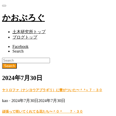
かおぶろぐ
土木研究所トップ
ブログトップ
Facebook
Search
2024年7月30日
ヤトロファ（ナンヨウアブラギリ）に蕾がついた〜＾＾v ７・３０
Posted
kao ·
2024年7月30日
2024年7月30日
on
頑張って咲いてくれてる花たち〜＾０＾ ７・３０