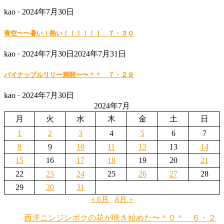
Posted
kao ·
2024年7月30日
on
青空〜〜暑い！熱い！！！！！！ ７・３０
Posted
kao ·
2024年7月30日
2024年7月31日
on
パイナップルリリー満開〜〜＾＾ ７・２９
Posted
kao ·
2024年7月30日
on
2024年7月
月
火
水
木
金
土
日
1
2
3
4
5
6
7
8
9
10
11
12
13
14
15
16
17
18
19
20
21
22
23
24
25
26
27
28
29
30
31
« 6月
8月 »
西洋ニンジンボクの花が咲き始めた〜＾０＾ ６・２