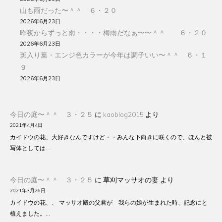
山も雨だった〜＾＾ ６・２０
2026年6月23日
昨夜からずっと雨・・・・梅雨だなぁ〜〜＾＾ ６・２０
2026年6月23日
斑入り葉・エンジ色カラーが今年は調子いい〜＾＾ ６・１
９
2026年6月23日
今日の庭〜＾＾ ３・２５
に
kaoblog2015
より
2021年4月4日
カイドウの花、大好きなんですけど・・みんな下向きに咲くので、ほんと被
写体としては…
今日の庭〜＾＾ ３・２５
に
草刈マッサオの妻
より
2021年3月26日
カイドウの花、、 マッサオ殿の父君が 我らの娘が生まれた時、記念にと
植えました。…