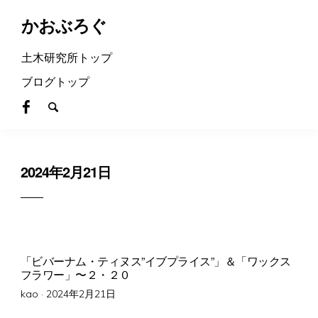
かおぶろぐ
土木研究所トップ
ブログトップ
2024年2月21日
「ビバーナム・ティヌス”イブプライス”」＆「ワックス
フラワー」〜２・２０
Posted
kao ·
2024年2月21日
on