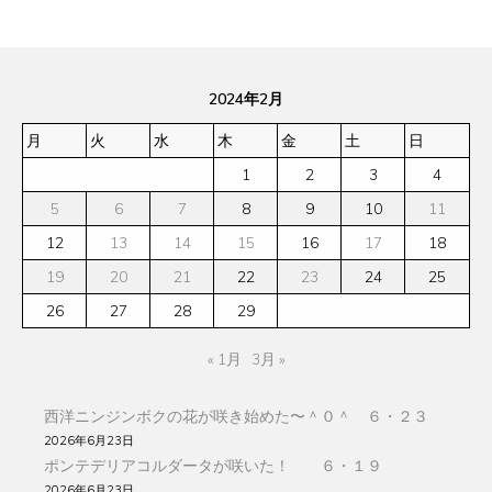
2024年2月
月
火
水
木
金
土
日
1
2
3
4
5
6
7
8
9
10
11
12
13
14
15
16
17
18
19
20
21
22
23
24
25
26
27
28
29
« 1月
3月 »
西洋ニンジンボクの花が咲き始めた〜＾０＾ ６・２３
2026年6月23日
ポンテデリアコルダータが咲いた！ ６・１９
2026年6月23日