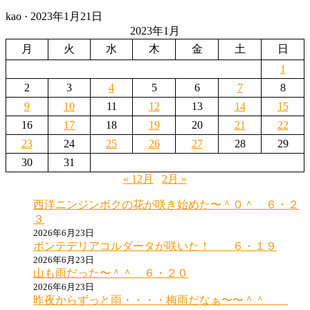
Posted
kao ·
2023年1月21日
on
2023年1月
月
火
水
木
金
土
日
1
2
3
4
5
6
7
8
9
10
11
12
13
14
15
16
17
18
19
20
21
22
23
24
25
26
27
28
29
30
31
« 12月
2月 »
西洋ニンジンボクの花が咲き始めた〜＾０＾ ６・２
３
2026年6月23日
ポンテデリアコルダータが咲いた！ ６・１９
2026年6月23日
山も雨だった〜＾＾ ６・２０
2026年6月23日
昨夜からずっと雨・・・・梅雨だなぁ〜〜＾＾