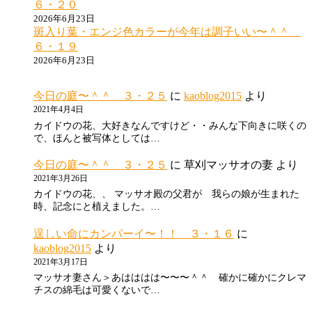
６・２０
2026年6月23日
斑入り葉・エンジ色カラーが今年は調子いい〜＾＾
６・１９
2026年6月23日
今日の庭〜＾＾ ３・２５
に
kaoblog2015
より
2021年4月4日
カイドウの花、大好きなんですけど・・みんな下向きに咲くの
で、ほんと被写体としては…
今日の庭〜＾＾ ３・２５
に
草刈マッサオの妻
より
2021年3月26日
カイドウの花、、 マッサオ殿の父君が 我らの娘が生まれた
時、記念にと植えました。…
逞しい命にカンパーイ〜！！ ３・１６
に
kaoblog2015
より
2021年3月17日
マッサオ妻さん＞あはははは〜〜〜＾＾ 確かに確かにクレマ
チスの綿毛は可愛くないで…