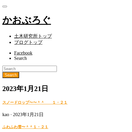
かおぶろぐ
土木研究所トップ
ブログトップ
Facebook
Search
2023年1月21日
スノードロップ〜〜＾＾ １・２１
Posted
kao ·
2023年1月21日
on
ふわふわ雪〜＾＾１・２１