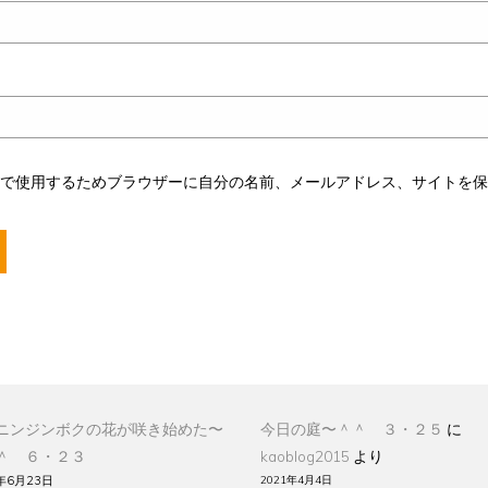
トで使用するためブラウザーに自分の名前、メールアドレス、サイトを
ニンジンボクの花が咲き始めた〜
今日の庭〜＾＾ ３・２５
に
＾ ６・２３
kaoblog2015
より
年6月23日
2021年4月4日