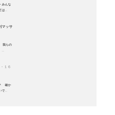
・みんな
ては…
刈マッサ
 我らの
。…
３・１６
＾ 確か
いで…