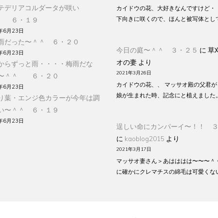
テデリアコルダータが咲い
カイドウの花、大好きなんですけど・
下向きに咲くので、ほんと被写体とし
 ６・１９
年6月23日
雨だった〜＾＾ ６・２０
今日の庭〜＾＾ ３・２５
に
草
年6月23日
オの妻
より
からずっと雨・・・・梅雨だな
2021年3月26日
〜＾＾ ６・２０
カイドウの花、、 マッサオ殿の父君が
年6月23日
娘が生まれた時、記念にと植えました
り葉・エンジ色カラーが今年は調
い〜＾＾ ６・１９
年6月23日
逞しい命にカンパーイ〜！！ 
に
kaoblog2015
より
2021年3月17日
マッサオ妻さん＞あはははは〜〜〜＾
に確かにクレマチスの綿毛は可愛くな