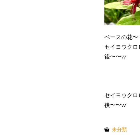
ベースの花〜
セイヨウクロ
後〜〜w
セイヨウクロ
後〜〜w
未分類