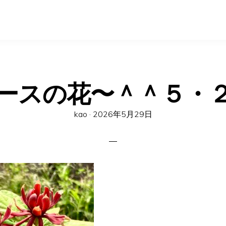
ースの花〜＾＾５・
Posted
kao ·
2026年5月29日
on