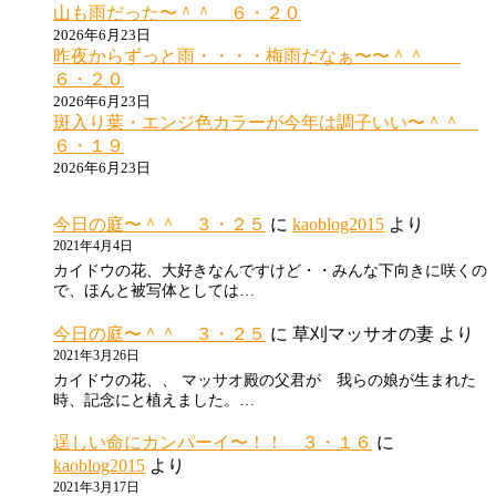
山も雨だった〜＾＾ ６・２０
2026年6月23日
昨夜からずっと雨・・・・梅雨だなぁ〜〜＾＾
６・２０
2026年6月23日
斑入り葉・エンジ色カラーが今年は調子いい〜＾＾
６・１９
2026年6月23日
今日の庭〜＾＾ ３・２５
に
kaoblog2015
より
2021年4月4日
カイドウの花、大好きなんですけど・・みんな下向きに咲くの
で、ほんと被写体としては…
今日の庭〜＾＾ ３・２５
に
草刈マッサオの妻
より
2021年3月26日
カイドウの花、、 マッサオ殿の父君が 我らの娘が生まれた
時、記念にと植えました。…
逞しい命にカンパーイ〜！！ ３・１６
に
kaoblog2015
より
2021年3月17日