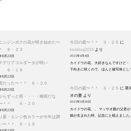
ニンジンボクの花が咲き始めた〜
今日の庭〜＾＾ ３・２５
に
＾ ６・２３
kaoblog2015
より
年6月23日
2021年4月4日
テデリアコルダータが咲い
カイドウの花、大好きなんですけど・
下向きに咲くので、ほんと被写体とし
 ６・１９
年6月23日
雨だった〜＾＾ ６・２０
今日の庭〜＾＾ ３・２５
に
草
年6月23日
オの妻
より
からずっと雨・・・・梅雨だな
2021年3月26日
〜＾＾ ６・２０
カイドウの花、、 マッサオ殿の父君が
年6月23日
娘が生まれた時、記念にと植えました
り葉・エンジ色カラーが今年は調
い〜＾＾ ６・１９
年6月23日