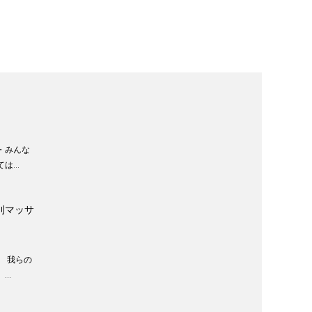
・みんな
ては…
刈マッサ
 我らの
。…