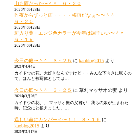
山も雨だった〜＾＾ ６・２０
2026年6月23日
昨夜からずっと雨・・・・梅雨だなぁ〜〜＾＾
６・２０
2026年6月23日
斑入り葉・エンジ色カラーが今年は調子いい〜＾＾
６・１９
2026年6月23日
今日の庭〜＾＾ ３・２５
に
kaoblog2015
より
2021年4月4日
カイドウの花、大好きなんですけど・・みんな下向きに咲くの
で、ほんと被写体としては…
今日の庭〜＾＾ ３・２５
に
草刈マッサオの妻
より
2021年3月26日
カイドウの花、、 マッサオ殿の父君が 我らの娘が生まれた
時、記念にと植えました。…
逞しい命にカンパーイ〜！！ ３・１６
に
kaoblog2015
より
2021年3月17日