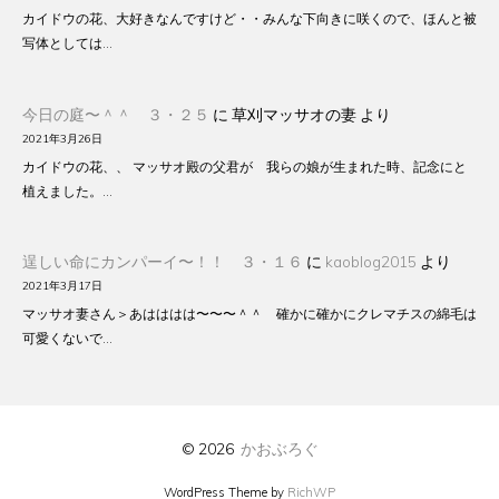
カイドウの花、大好きなんですけど・・みんな下向きに咲くので、ほんと被
写体としては…
今日の庭〜＾＾ ３・２５
に
草刈マッサオの妻
より
2021年3月26日
カイドウの花、、 マッサオ殿の父君が 我らの娘が生まれた時、記念にと
植えました。…
逞しい命にカンパーイ〜！！ ３・１６
に
kaoblog2015
より
2021年3月17日
マッサオ妻さん＞あはははは〜〜〜＾＾ 確かに確かにクレマチスの綿毛は
可愛くないで…
© 2026
かおぶろぐ
WordPress Theme by
RichWP