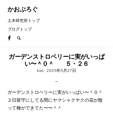
かおぶろぐ
土木研究所トップ
ブログトップ
ガーデンストロベリーに実がいっぱ
い〜＾０＾ ５・２６
Posted
kao ·
2025年5月27日
on
ガーデンストロベリーに実がいっぱい〜＾０＾
２日留守にしてる間にヤマシャクヤクの花が散
って種ができてた〜〜＾＾