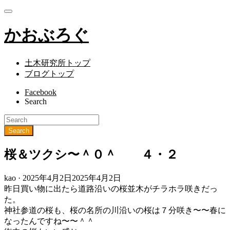
かおぶろぐ
土木研究所トップ
ブログトップ
Facebook
Search
桜＆ツクシ〜＾０＾ ４・２
Posted
kao ·
2025年4月2日
2025年4月2日
on
昨日買い物に出たら道路沿いの桜並木がチラホラ咲きだっ
た。
神社参道の桜も、桜の名所の川沿いの桜は７分咲き〜〜春に
なったんですね〜〜＾＾