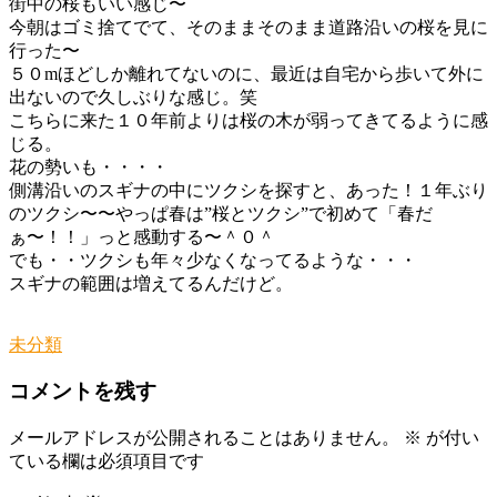
街中の桜もいい感じ〜
今朝はゴミ捨てでて、そのままそのまま道路沿いの桜を見に
行った〜
５０mほどしか離れてないのに、最近は自宅から歩いて外に
出ないので久しぶりな感じ。笑
こちらに来た１０年前よりは桜の木が弱ってきてるように感
じる。
花の勢いも・・・・
側溝沿いのスギナの中にツクシを探すと、あった！１年ぶり
のツクシ〜〜やっぱ春は”桜とツクシ”で初めて「春だ
ぁ〜！！」っと感動する〜＾０＾
でも・・ツクシも年々少なくなってるような・・・
スギナの範囲は増えてるんだけど。
未分類
コメントを残す
メールアドレスが公開されることはありません。
※
が付い
ている欄は必須項目です