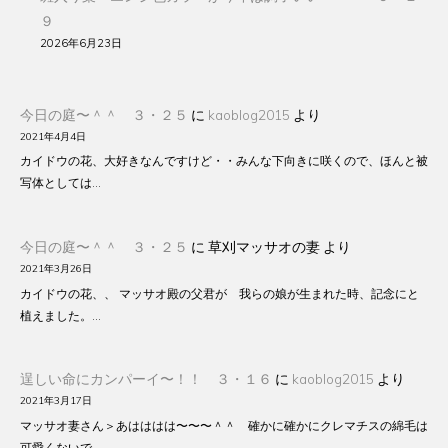
９
2026年6月23日
今日の庭〜＾＾ ３・２５
に
kaoblog2015
より
2021年4月4日
カイドウの花、大好きなんですけど・・みんな下向きに咲くので、ほんと被
写体としては…
今日の庭〜＾＾ ３・２５
に
草刈マッサオの妻
より
2021年3月26日
カイドウの花、、 マッサオ殿の父君が 我らの娘が生まれた時、記念にと
植えました。…
逞しい命にカンパーイ〜！！ ３・１６
に
kaoblog2015
より
2021年3月17日
マッサオ妻さん＞あはははは〜〜〜＾＾ 確かに確かにクレマチスの綿毛は
可愛くないで…