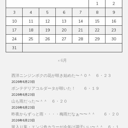
1
2
3
4
5
6
7
8
9
10
11
12
13
14
15
16
17
18
19
20
21
22
23
24
25
26
27
28
29
30
31
« 6月
西洋ニンジンボクの花が咲き始めた〜＾０＾ ６・２３
2026年6月23日
ポンテデリアコルダータが咲いた！ ６・１９
2026年6月23日
山も雨だった〜＾＾ ６・２０
2026年6月23日
昨夜からずっと雨・・・・梅雨だなぁ〜〜＾＾ ６・２０
2026年6月23日
斑入り葉・エンジ色カラーが今年は調子いい〜＾＾ ６・１