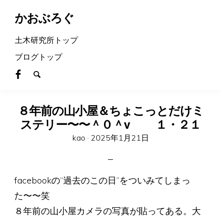
かおぶろぐ
土木研究所トップ
ブログトップ
８年前の山小屋＆ちょこっとだけミ
ステリー〜〜＾０＾v １・２１
Posted
kao ·
2025年1月21日
on
facebookの”過去のこの日”をついみてしまっ
た〜〜笑
８年前の山小屋カメラの写真が貼ってある。大