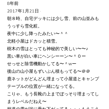
8年前
2017年1月21日 ·
朝８時、自宅デッキには少し雪、前の山並みも
うっすら雪化粧。
夜中に少し降ったみたい〜＾＾
北軽小屋はドカッと積雪。
樹木の雪はとっても神秘的で美しい〜〜♪
黒い車が白い車にヘンシーーン〜＾０ー
せっせと除雪機動かしてる〜＾wー
後山の山小屋もずいぶん積もってる〜＠＠
鹿ネットがどんどん埋まって小屋道とキャンプ
テーブルの位置が一緒になってる。
こりゃ、もう長靴の上までぼっそり埋まってし
まうレベルだねえ〜
林道の雪が沢に垂れ下がってる・・・もうこう