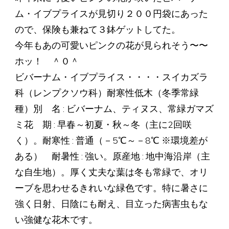
ム・イブプライスが見切り２００円袋にあった
ので、保険も兼ねて３鉢ゲットしてた。
今年もあの可愛いピンクの花が見られそう〜〜
ホッ！ ＾０＾
ビバーナム・イブプライス・・・・スイカズラ
科（レンプクソウ科）耐寒性低木（冬季常緑
種）別 名 : ビバーナム、ティヌス、常緑ガマズ
ミ花 期 : 早春～初夏・秋～冬（主に2回咲
く）。耐寒性 : 普通（－5℃～－8℃ ※環境差が
ある） 耐暑性 : 強い。原産地 : 地中海沿岸（主
な自生地）。厚く丈夫な葉は冬も常緑で、オリ
ーブを思わせるきれいな緑色です。特に暑さに
強く日射、日陰にも耐え、目立った病害虫もな
い強健な花木です。