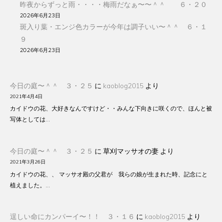
昨夜からずっと雨・・・・梅雨だなぁ〜〜＾＾ ６・２０
2026年6月23日
斑入り葉・エンジ色カラーが今年は調子いい〜＾＾ ６・１
９
2026年6月23日
今日の庭〜＾＾ ３・２５
に
kaoblog2015
より
2021年4月4日
カイドウの花、大好きなんですけど・・みんな下向きに咲くので、ほんと被
写体としては…
今日の庭〜＾＾ ３・２５
に
草刈マッサオの妻
より
2021年3月26日
カイドウの花、、 マッサオ殿の父君が 我らの娘が生まれた時、記念にと
植えました。…
逞しい命にカンパーイ〜！！ ３・１６
に
kaoblog2015
より