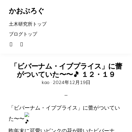
かおぶろぐ
土木研究所トップ
ブログトップ
「ビバーナム・イブプライス」に蕾
がついていた〜〜🎵 １２・１９
Posted
kao ·
2024年12月19日
on
「ビバーナム・イブプライス」に蕾がついてい
た〜〜
昨年末に可愛いピンクの花が咲いたビバーナ