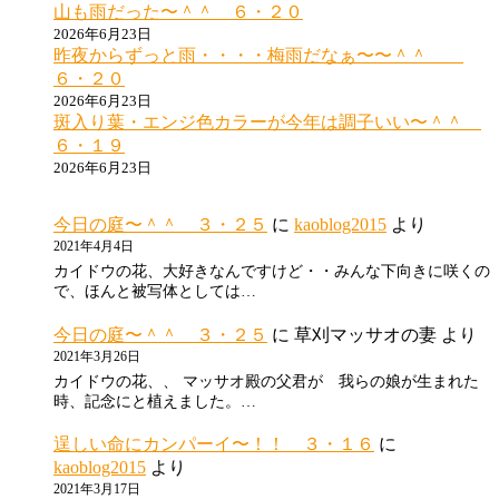
山も雨だった〜＾＾ ６・２０
2026年6月23日
昨夜からずっと雨・・・・梅雨だなぁ〜〜＾＾
６・２０
2026年6月23日
斑入り葉・エンジ色カラーが今年は調子いい〜＾＾
６・１９
2026年6月23日
今日の庭〜＾＾ ３・２５
に
kaoblog2015
より
2021年4月4日
カイドウの花、大好きなんですけど・・みんな下向きに咲くの
で、ほんと被写体としては…
今日の庭〜＾＾ ３・２５
に
草刈マッサオの妻
より
2021年3月26日
カイドウの花、、 マッサオ殿の父君が 我らの娘が生まれた
時、記念にと植えました。…
逞しい命にカンパーイ〜！！ ３・１６
に
kaoblog2015
より
2021年3月17日