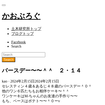
かおぶろぐ
土木研究所トップ
ブログトップ
Facebook
Search
バースデー〜〜＾＾ ２・１４
Posted
kao ·
2024年2月15日
2024年2月15日
on
セレスティン４歳＆あるじ４８歳のバースデー＾０＾
他のワン６匹たちもお相伴ケーキ〜＾＾
ワンケーキはM-ちゃんのお友達の手作り〜〜
もち、ベースはポテト〜〜＾０ーv