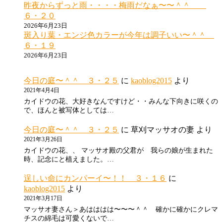
昨夜からずっと雨・・・・梅雨だなぁ〜〜＾＾
６・２０
2026年6月23日
斑入り葉・エンジ色カラーが今年は調子いい〜＾＾
６・１９
2026年6月23日
今日の庭〜＾＾ ３・２５
に
kaoblog2015
より
2021年4月4日
カイドウの花、大好きなんですけど・・みんな下向きに咲くの
で、ほんと被写体としては…
今日の庭〜＾＾ ３・２５
に
草刈マッサオの妻
より
2021年3月26日
カイドウの花、、 マッサオ殿の父君が 我らの娘が生まれた
時、記念にと植えました。…
逞しい命にカンパーイ〜！！ ３・１６
に
kaoblog2015
より
2021年3月17日
マッサオ妻さん＞あはははは〜〜〜＾＾ 確かに確かにクレマ
チスの綿毛は可愛くないで…