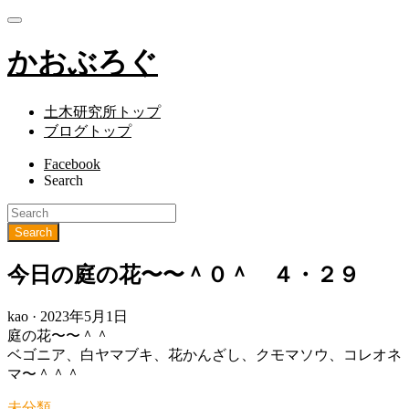
かおぶろぐ
土木研究所トップ
ブログトップ
Facebook
Search
今日の庭の花〜〜＾０＾ ４・２９
Posted
kao ·
2023年5月1日
on
庭の花〜〜＾＾
ベゴニア、白ヤマブキ、花かんざし、クモマソウ、コレオネ
マ〜＾＾＾
未分類