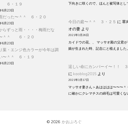
下向きに咲くので、ほんと被写体とし
 ６・１９
年6月23日
雨だった〜＾＾ ６・２０
今日の庭〜＾＾ ３・２５
に
草
年6月23日
オの妻
より
からずっと雨・・・・梅雨だな
2021年3月26日
〜＾＾ ６・２０
カイドウの花、、 マッサオ殿の父君が
年6月23日
娘が生まれた時、記念にと植えました
り葉・エンジ色カラーが今年は調
い〜＾＾ ６・１９
年6月23日
逞しい命にカンパーイ〜！！ 
に
kaoblog2015
より
2021年3月17日
マッサオ妻さん＞あはははは〜〜〜＾
に確かにクレマチスの綿毛は可愛くな
© 2026
かおぶろぐ