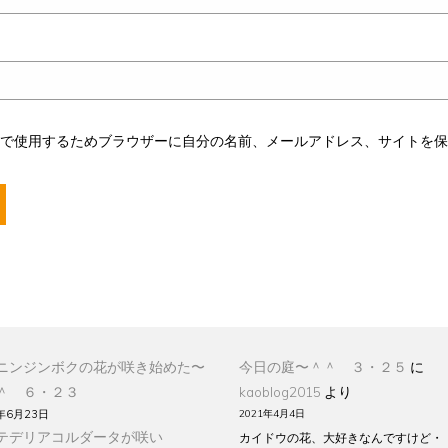
トで使用するためブラウザーに自分の名前、メールアドレス、サイトを
ニンジンボクの花が咲き始めた〜
今日の庭〜＾＾ ３・２５
に
＾ ６・２３
kaoblog2015
より
年6月23日
2021年4月4日
テデリアコルダータが咲い
カイドウの花、大好きなんですけど・