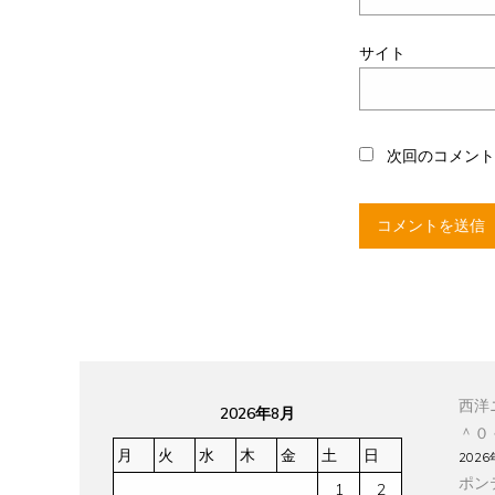
サイト
次回のコメン
西洋
2026年8月
＾０
月
火
水
木
金
土
日
2026
ポン
1
2