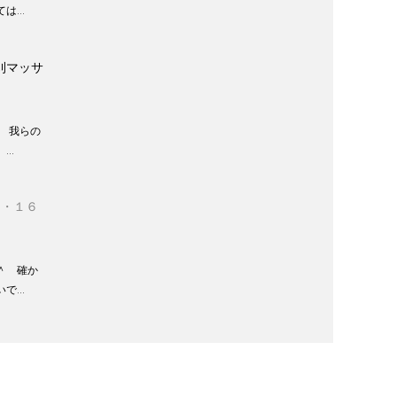
ては…
刈マッサ
 我らの
。…
３・１６
＾ 確か
いで…