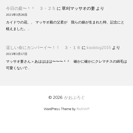
今日の庭〜＾＾ ３・２５
に
草刈マッサオの妻
より
2021年3月26日
カイドウの花、、 マッサオ殿の父君が 我らの娘が生まれた時、記念にと
植えました。…
逞しい命にカンパーイ〜！！ ３・１６
に
kaoblog2015
より
2021年3月17日
マッサオ妻さん＞あはははは〜〜〜＾＾ 確かに確かにクレマチスの綿毛は
可愛くないで…
© 2026
かおぶろぐ
WordPress Theme by
RichWP