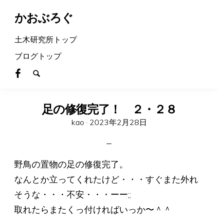
かおぶろぐ
土木研究所トップ
ブログトップ
足の修復完了！ ２・２８
Posted
kao ·
2023年2月28日
on
野鳥の置物の足の修復完了。
なんとか立ってくれたけど・・・すぐまた外れ
そうな・・・不安・・・ーー;;
取れたらまたくっ付ければいっか〜＾＾