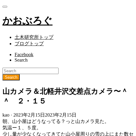
かおぶろぐ
土木研究所トップ
ブログトップ
Facebook
Search
山カメラ＆北軽井沢交差点カメラ〜＾
＾ ２・１５
Posted
kao ·
2023年2月15日
2023年2月15日
on
朝、山小屋はどうなってる？っと山カメラ見た。
気温ー１、５度。
少し量が少なくなってきてた山小屋周りの雪の上にまた数セ