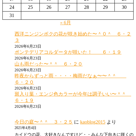
24
25
26
27
28
29
30
31
« 6月
西洋ニンジンボクの花が咲き始めた〜＾０＾ ６・２
３
2026年6月23日
ポンテデリアコルダータが咲いた！ ６・１９
2026年6月23日
山も雨だった〜＾＾ ６・２０
2026年6月23日
昨夜からずっと雨・・・・梅雨だなぁ〜〜＾＾
６・２０
2026年6月23日
斑入り葉・エンジ色カラーが今年は調子いい〜＾＾
６・１９
2026年6月23日
今日の庭〜＾＾ ３・２５
に
kaoblog2015
より
2021年4月4日
カイドウの花、大好きなんですけど・・みんな下向きに咲くの