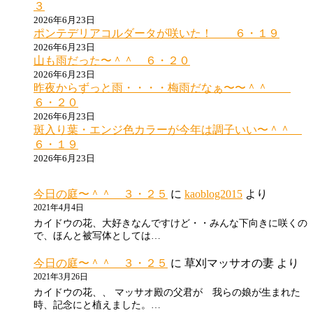
３
2026年6月23日
ポンテデリアコルダータが咲いた！ ６・１９
2026年6月23日
山も雨だった〜＾＾ ６・２０
2026年6月23日
昨夜からずっと雨・・・・梅雨だなぁ〜〜＾＾
６・２０
2026年6月23日
斑入り葉・エンジ色カラーが今年は調子いい〜＾＾
６・１９
2026年6月23日
今日の庭〜＾＾ ３・２５
に
kaoblog2015
より
2021年4月4日
カイドウの花、大好きなんですけど・・みんな下向きに咲くの
で、ほんと被写体としては…
今日の庭〜＾＾ ３・２５
に
草刈マッサオの妻
より
2021年3月26日
カイドウの花、、 マッサオ殿の父君が 我らの娘が生まれた
時、記念にと植えました。…