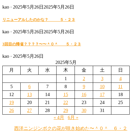
Posted
kao ·
2025年5月26日
2025年5月26日
on
リニューアルしたのかな？ ５・２３
Posted
kao ·
2025年5月26日
2025年5月26日
on
3回目の帰省？？？？〜〜＾０＾ ５・２３
Posted
kao ·
2025年5月26日
on
2025年5月
月
火
水
木
金
土
日
1
2
3
4
5
6
7
8
9
10
11
12
13
14
15
16
17
18
19
20
21
22
23
24
25
26
27
28
29
30
31
« 4月
6月 »
西洋ニンジンボクの花が咲き始めた〜＾０＾ ６・２