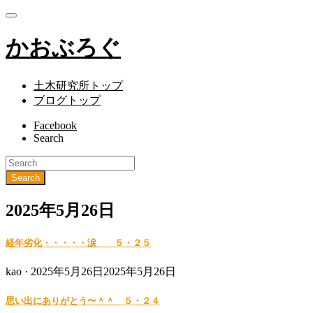
かおぶろぐ
土木研究所トップ
ブログトップ
Facebook
Search
2025年5月26日
経年劣化・・・・・涙 ５・２５
Posted
kao ·
2025年5月26日
2025年5月26日
on
思い出にありがとう〜＾＾ ５・２４