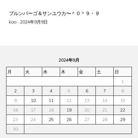
プルンバーゴ＆サンユウカ〜＾０＾９・９
Posted
kao ·
2024年9月9日
on
2024年9月
月
火
水
木
金
土
日
1
2
3
4
5
6
7
8
9
10
11
12
13
14
15
16
17
18
19
20
21
22
23
24
25
26
27
28
29
30