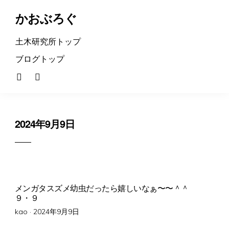
かおぶろぐ
土木研究所トップ
ブログトップ
2024年9月9日
メンガタスズメ幼虫だったら嬉しいなぁ〜〜＾＾
９・９
Posted
kao ·
2024年9月9日
on