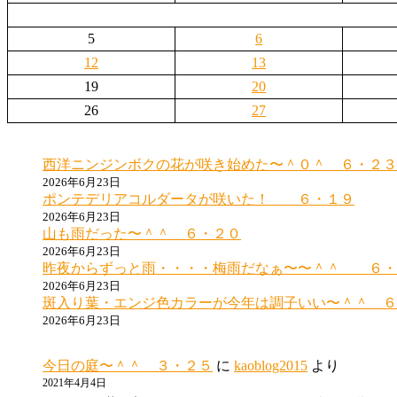
5
6
12
13
19
20
26
27
西洋ニンジンボクの花が咲き始めた〜＾０＾ ６・２３
2026年6月23日
ポンテデリアコルダータが咲いた！ ６・１９
2026年6月23日
山も雨だった〜＾＾ ６・２０
2026年6月23日
昨夜からずっと雨・・・・梅雨だなぁ〜〜＾＾ ６・
2026年6月23日
斑入り葉・エンジ色カラーが今年は調子いい〜＾＾ ６
2026年6月23日
今日の庭〜＾＾ ３・２５
に
kaoblog2015
より
2021年4月4日