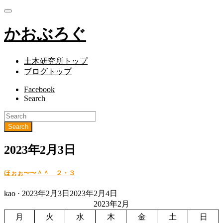
かおぶろぐ
土木研究所トップ
ブログトップ
Facebook
Search
2023年2月3日
ほぉぉ〜〜＾＾ ２・３
Posted
kao ·
2023年2月3日
2023年2月4日
on
2023年2月
月
火
水
木
金
土
日