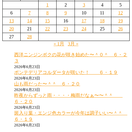
1
2
3
4
5
6
7
8
9
10
11
12
13
14
15
16
17
18
19
20
21
22
23
24
25
26
27
28
« 1月
3月 »
西洋ニンジンボクの花が咲き始めた〜＾０＾ ６・２
３
2026年6月23日
ポンテデリアコルダータが咲いた！ ６・１９
2026年6月23日
山も雨だった〜＾＾ ６・２０
2026年6月23日
昨夜からずっと雨・・・・梅雨だなぁ〜〜＾＾
６・２０
2026年6月23日
斑入り葉・エンジ色カラーが今年は調子いい〜＾＾
６・１９
2026年6月23日