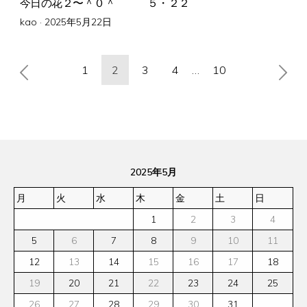
今日の花２〜＾０＾ ５・２２
Posted
kao ·
2025年5月22日
on
投
1
2
3
4
…
10
稿
の
ペ
ー
ジ
2025年5月
送
り
月
火
水
木
金
土
日
1
2
3
4
5
6
7
8
9
10
11
12
13
14
15
16
17
18
19
20
21
22
23
24
25
26
27
28
29
30
31