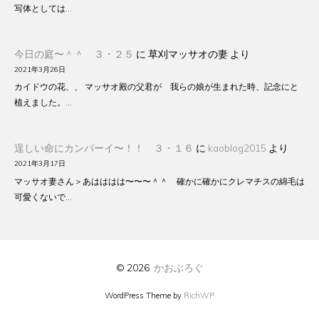
写体としては…
今日の庭〜＾＾ ３・２５
に
草刈マッサオの妻
より
2021年3月26日
カイドウの花、、 マッサオ殿の父君が 我らの娘が生まれた時、記念にと
植えました。…
逞しい命にカンパーイ〜！！ ３・１６
に
kaoblog2015
より
2021年3月17日
マッサオ妻さん＞あはははは〜〜〜＾＾ 確かに確かにクレマチスの綿毛は
可愛くないで…
© 2026
かおぶろぐ
WordPress Theme by
RichWP