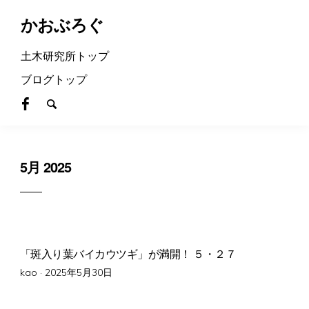
かおぶろぐ
土木研究所トップ
ブログトップ
5月 2025
「斑入り葉バイカウツギ」が満開！ ５・２７
Posted
kao ·
2025年5月30日
on