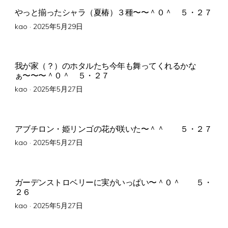
やっと揃ったシャラ（夏椿）３種〜〜＾０＾ ５・２７
Posted
kao ·
2025年5月29日
on
我が家（？）のホタルたち今年も舞ってくれるかな
ぁ〜〜〜＾０＾ ５・２７
Posted
kao ·
2025年5月27日
on
アブチロン・姫リンゴの花が咲いた〜＾＾ ５・２７
Posted
kao ·
2025年5月27日
on
ガーデンストロベリーに実がいっぱい〜＾０＾ ５・
２６
Posted
kao ·
2025年5月27日
on