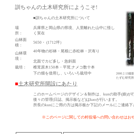
訓ちゃんの土木研究所にようこそ!
■訓ちゃんの土木研究所について
場
兵庫県と岡山県の県境、人里離れた山中に怪し
所：
く実在
山林面
5650・ (1712坪）
積：
40年物の杉林・尾根に赤松林・沢有り
山林環
境：
北面でカビ多し・急斜面
栽培：
椎茸原木150本・平茸,ナメコ数十本
下の畑を借用し、いろいろ栽培中
2000.2.
たずむ研究所
■
土木研究所開設にあたり
このホームページのデザイン＆制作は、kunの助手(娘)が
後々の管理(日誌、掲示板など)はkaoが行います。
所長のkunにご用の方は掲示板か下記のメールにご連絡下
※このページに関しての村役場への問い合わせはお